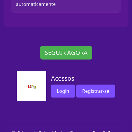
automaticamente
SEGUIR AGORA
Acessos
Login
Registrar-se