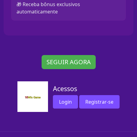
🎁 Receba bônus exclusivos
automaticamente
SEGUIR AGORA
Acessos
Login
Registrar-se