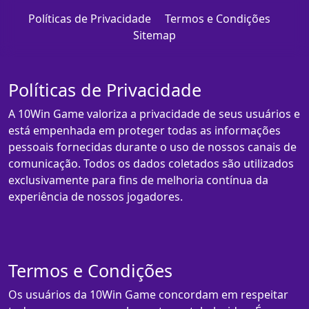
Políticas de Privacidade
Termos e Condições
Sitemap
Políticas de Privacidade
A 10Win Game valoriza a privacidade de seus usuários e
está empenhada em proteger todas as informações
pessoais fornecidas durante o uso de nossos canais de
comunicação. Todos os dados coletados são utilizados
exclusivamente para fins de melhoria contínua da
experiência de nossos jogadores.
Termos e Condições
Os usuários da 10Win Game concordam em respeitar