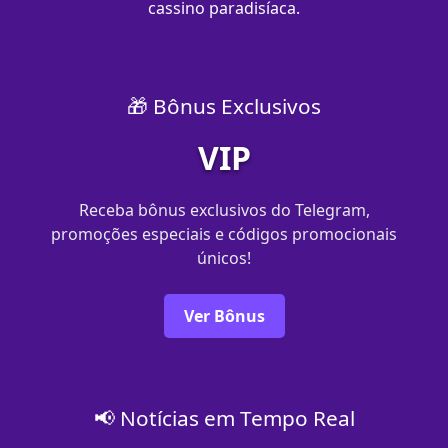
cassino paradisíaca.
🎁 Bônus Exclusivos
VIP
Receba bônus exclusivos do Telegram,
promoções especiais e códigos promocionais
únicos!
Ver Bônus
📢 Notícias em Tempo Real