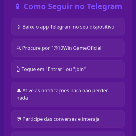
📱 Como Seguir no Telegram
📱 Baixe o app Telegram no seu dispositivo
🔍 Procure por "@10Win GameOficial"
👆 Toque em "Entrar" ou "Join"
🔔 Ative as notificações para não perder
nada
💬 Participe das conversas e interaja