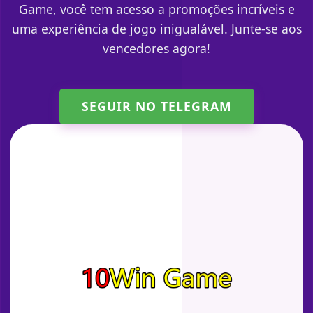
Game, você tem acesso a promoções incríveis e
uma experiência de jogo inigualável. Junte-se aos
vencedores agora!
SEGUIR NO TELEGRAM